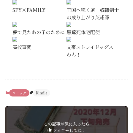
SPY×FAMILY
王国へ続く道 奴隷剣士
の成り上がり英雄譚
夢で見たあの子のために
黒鷺死体宅配便
高校事変
文豪ストレイドッグス
わん！
コミック
Kindle
この記事が気に入ったら
フォローしてね！