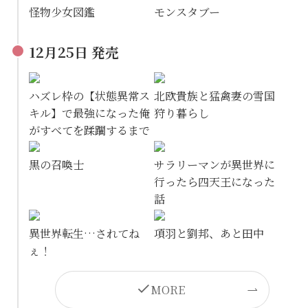
怪物少女図鑑
モンスタブー
12月25日 発売
ハズレ枠の【状態異常ス
北欧貴族と猛禽妻の雪国
キル】で最強になった俺
狩り暮らし
がすべてを蹂躙するまで
黒の召喚士
サラリーマンが異世界に
行ったら四天王になった
話
異世界転生…されてね
項羽と劉邦、あと田中
ぇ！
MORE