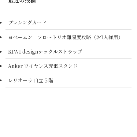
最近の投稿
ブレシングカード
ヨベームン ソロ～トリオ難易度攻略（お1人様用）
KIWI designナックルストラップ
Anker ワイヤレス充電スタンド
レリオーラ 自立５階