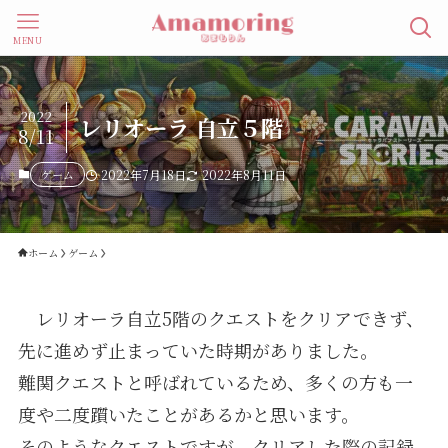
MENU
2022
レリオーラ 自立５階
8/11
ゲーム
2022年7月18日
2022年8月11日
ホーム
ゲーム
レリオーラ自立5階のクエストをクリアできず、
先に進めず止まっていた時期がありました。
難関クエストと呼ばれているため、多くの方も一
度や二度躓いたことがあるかと思います。
そのようなクエストですが、クリアした際の記録