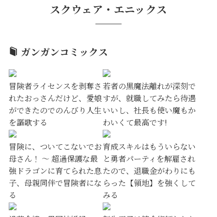
スクウェア・エニックス
ガンガンコミックス
冒険者ライセンスを剥奪さ
若者の黒魔法離れが深刻で
れたおっさんだけど、愛娘
すが、就職してみたら待遇
ができたのでのんびり人生
いいし、社長も使い魔もか
を謳歌する
わいくて最高です!
冒険に、ついてこないでお
育成スキルはもういらない
母さん！ ～ 超過保護な最
と勇者パーティを解雇され
強ドラゴンに育てられた息
たので、退職金がわりにも
子、母親同伴で冒険者にな
らった【領地】を強くして
る
みる